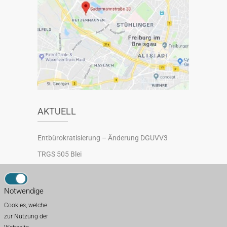
AKTUELL
Entbürokratisierung – Änderung DGUVV3
TRGS 505 Blei
Neuregelung Sicherheitsbeauftragte
Schutzmaßnahmen gegen Absturz auf Dächern
Notwendige
TRBS 3121 Betrieb von Aufzugsanlagen
Cookies, welche
zur Nutzung der