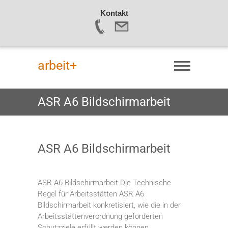
Kontakt
S
k
arbeit+
i
p
t
ASR A6 Bildschirmarbeit
o
c
o
n
ASR A6 Bildschirmarbeit
t
e
n
ASR A6 Bildschirmarbeit Die Technische
t
Regel für Arbeitsstätten ASR A6
Bildschirmarbeit konkretisiert, wie die in der
Arbeitsstättenverordnung geforderten
Schutzziele erfüllt werden können.