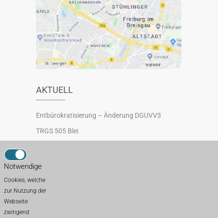
AKTUELL
Entbürokratisierung – Änderung DGUVV3
TRGS 505 Blei
Neuregelung Sicherheitsbeauftragte
Schutzmaßnahmen gegen Absturz auf Dächern
Notwendige
TRBS 3121 Betrieb von Aufzugsanlagen
Cookies, welche
zur Nutzung der
Webseite
zwingend
FACHKRAFT FÜR ARBEITSSICHERHEIT