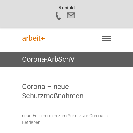
Kontakt
S
k
arbeit+
i
p
t
Corona-ArbSchV
o
c
o
n
Corona – neue
t
Schutzmaßnahmen
e
n
t
neue Forderungen zum Schutz vor Corona in
Betrieben