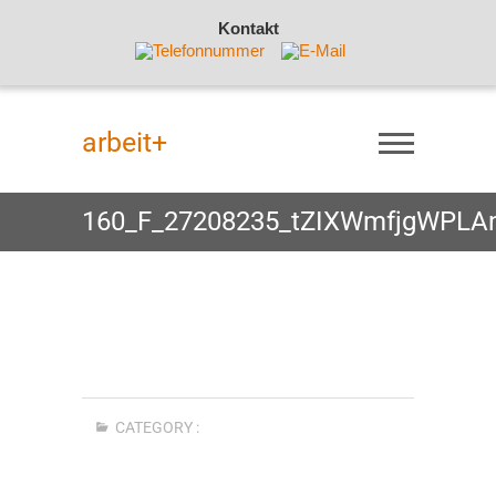
Kontakt
Skip
to
arbeit+
content
160_F_27208235_tZIXWmfjgWPLA
CATEGORY :