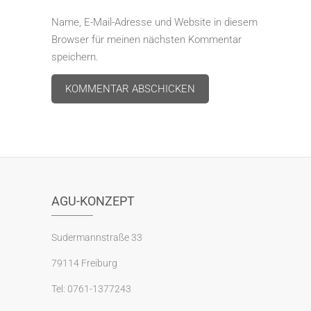
Name, E-Mail-Adresse und Website in diesem
Browser für meinen nächsten Kommentar
speichern.
A
l
t
e
r
AGU-KONZEPT
n
a
Sudermannstraße 33
t
79114 Freiburg
i
v
Tel: 0761-1377243
e