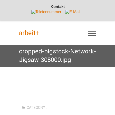
Kontakt
Skip
to
arbeit+
content
cropped-bigstock-Network-
Jigsaw-308000.jpg
CATEGORY :