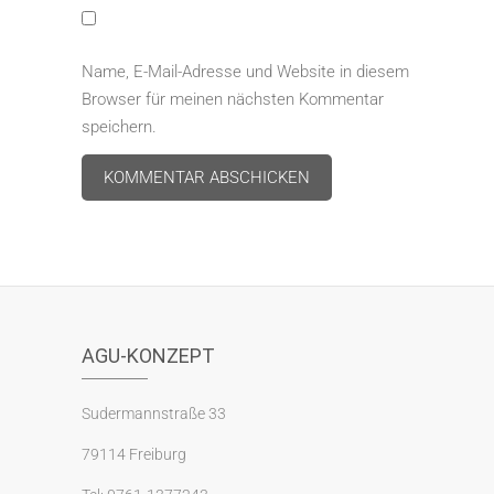
Name, E-Mail-Adresse und Website in diesem
Browser für meinen nächsten Kommentar
speichern.
A
l
t
e
r
AGU-KONZEPT
n
a
Sudermannstraße 33
t
79114 Freiburg
i
v