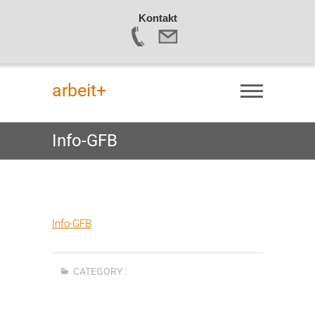
Kontakt
Skip
to
arbeit+
content
Info-GFB
Info-GFB
CATEGORY :