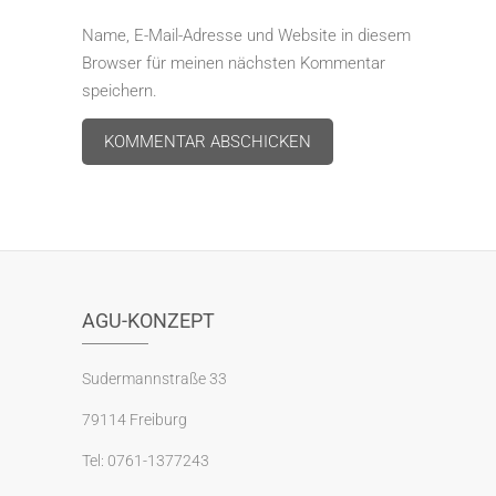
Name, E-Mail-Adresse und Website in diesem
Browser für meinen nächsten Kommentar
speichern.
A
l
t
e
r
AGU-KONZEPT
n
a
Sudermannstraße 33
t
79114 Freiburg
i
v
Tel: 0761-1377243
e