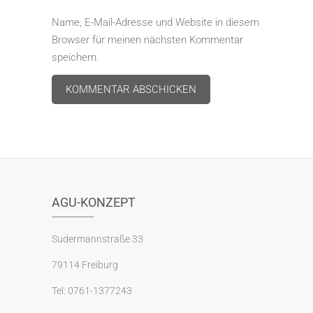
Name, E-Mail-Adresse und Website in diesem
Browser für meinen nächsten Kommentar
speichern.
A
l
t
e
r
AGU-KONZEPT
n
a
Sudermannstraße 33
t
79114 Freiburg
i
v
Tel: 0761-1377243
e