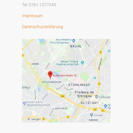
v
Tel: 0761-1377243
e
Impressum
:
Datenschutzerklärung