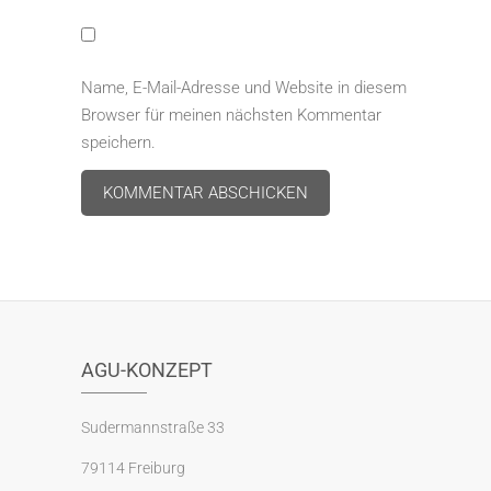
Name, E-Mail-Adresse und Website in diesem
Browser für meinen nächsten Kommentar
speichern.
A
l
t
e
r
AGU-KONZEPT
n
a
Sudermannstraße 33
t
79114 Freiburg
i