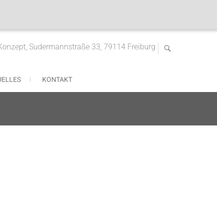
nzept, Sudermannstraße 33, 79114 Freiburg
UELLES
KONTAKT