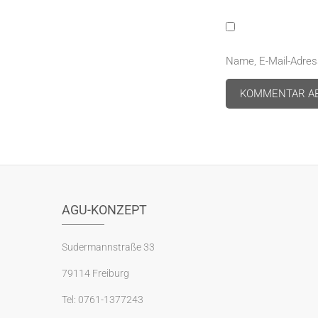
Name, E-Mail-Adres
A
l
t
e
AGU-KONZEPT
r
n
a
Sudermannstraße 33
t
79114 Freiburg
i
v
Tel: 0761-1377243
e