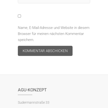
Name, E-Mail-Adresse und Website in diesem
Browser für meinen nächsten Kommentar
speichern.
A
l
t
e
r
AGU-KONZEPT
n
a
Sudermannstraße 33
t