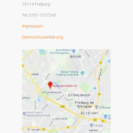
79114 Freiburg
i
v
Tel: 0761-1377243
e
Impressum
:
Datenschutzerklärung