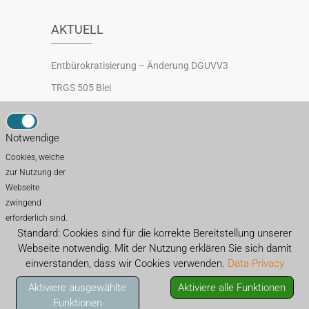
AKTUELL
Entbürokratisierung – Änderung DGUVV3
TRGS 505 Blei
Neuregelung Sicherheitsbeauftragte
Schutzmaßnahmen gegen Absturz auf Dächern
Notwendige
TRBS 3121 Betrieb von Aufzugsanlagen
Cookies, welche
zur Nutzung der
Webseite
zwingend
FACHKRAFT FÜR ARBEITSSICHERHEIT
erforderlich sind.
GEFÄHRDUNGSBEURTEILUNG
Standard: Cookies sind für die korrekte Bereitstellung unserer
Webseite notwendig. Mit der Nutzung erklären Sie sich damit
BRANDSCHUTZ
einverstanden, dass wir Cookies verwenden.
Data Privacy
ERMITTLUNG PSYCHISCHER BELASTUNGEN
GEFAHRGUT
GEFAHRSTOFFE
Aktiviere ausgewählte
Aktiviere alle Funktionen
Funktionen