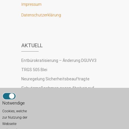
Impressum
Datenschutzerklärung
AKTUELL
Entbürokratisierung – Änderung DGUVV3
TRGS 505 Blei
Neuregelung Sicherheitsbeauftragte
Schutzmaßnahmen gegen Absturz auf
Dächern
Notwendige
TRBS 3121 Betrieb von Aufzugsanlagen
Cookies, welche
zur Nutzung der
Webseite
FACHKRAFT FÜR ARBEITSSICHERHEIT