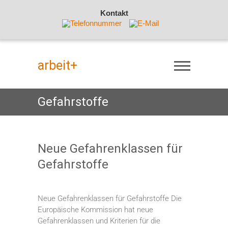
Kontakt
S
k
arbeit+
i
p
t
Gefahrstoffe
o
c
o
n
Neue Gefahrenklassen für
t
Gefahrstoffe
e
n
t
Neue Gefahrenklassen für Gefahrstoffe Die
Europäische Kommission hat neue
Gefahrenklassen und Kriterien für die